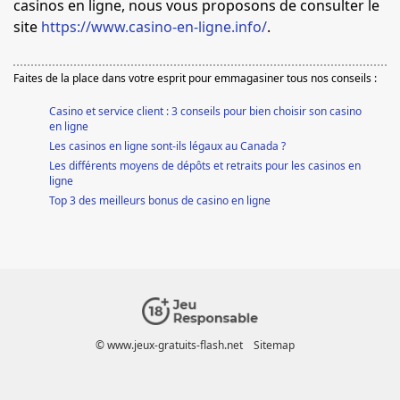
casinos en ligne, nous vous proposons de consulter le
site
https://www.casino-en-ligne.info/
.
Faites de la place dans votre esprit pour emmagasiner tous nos conseils :
Casino et service client : 3 conseils pour bien choisir son casino
en ligne
Les casinos en ligne sont-ils légaux au Canada ?
Les différents moyens de dépôts et retraits pour les casinos en
ligne
Top 3 des meilleurs bonus de casino en ligne
© www.jeux-gratuits-flash.net
Sitemap