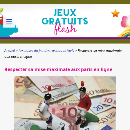
☰
Accueil
Les bases du jeu des casinos virtuels
Respecter sa mise maximale
aux paris en ligne
Respecter sa mise maximale aux paris en ligne